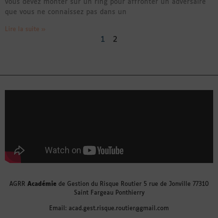
vous devez monter sur un ring pour affronter un adversaire
que vous ne connaissez pas dans un
Lire la suite »
1
2
AGRR
Académie
de Gestion du Risque Routier 5 rue de Jonville 77310
Saint Fargeau Ponthierry
Email: acad.gest.risque.routier@gmail.com