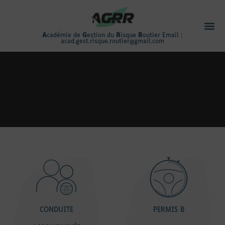
A
cadémie de
G
estion du
R
isque
R
outier Email :
acad.gest.risque.routier@gmail.com
CONDUITE
PERMIS B