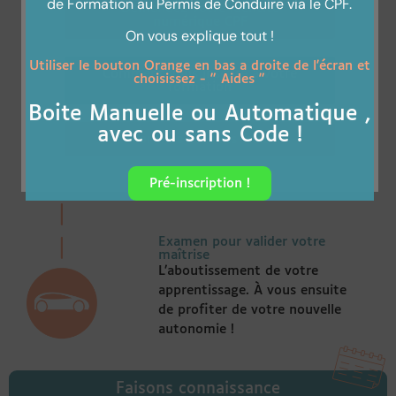
de Formation au Permis de Conduire via le CPF.
Demandez votre identité
numérique CPF
On vous explique tout !
Formation
De la théorie, de la mise en
Utiliser le bouton Orange en bas a droite de l'écran et
Comment vous inscrire à votre
choisissez - " Aides "
pratique avec un bilan de
formation
compétences à mi-parcours et
Boite Manuelle ou Automatique ,
des examens blancs pour vous
avec ou sans Code !
Formule 4X sans frais
faire progresser et vous faire
gagner en assurance !
Pré-inscription !
Examen pour valider votre
maîtrise
L’aboutissement de votre
apprentissage. À vous ensuite
de profiter de votre nouvelle
autonomie !
Faisons connaissance